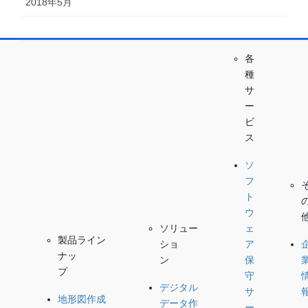
2018年5月
各
種
サ
ー
ビ
ス
ソ
フ
ト
ウ
ェ
ソリュー
製品ライン
ア
ショ
ナッ
保
ン
プ
守
デジタル
サ
地形図作成
データ作
ー