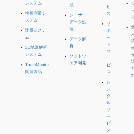
システム
成
ビ
携帯測量シ
ス
レーザー
ステム
データ処
サ
理
測量システ
ポ
ム
ー
データ解
ト
析
3D地形解析
サ
システム
ソフトウ
ー
ェア開発
TraceMaster
ビ
関連製品
ス
レ
ン
タ
ル
サ
ー
ビ
ス