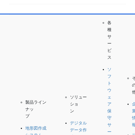
各
種
サ
ー
ビ
ス
ソ
フ
ト
ウ
ェ
ソリュー
製品ライン
ア
ショ
ナッ
保
ン
プ
守
デジタル
サ
地形図作成
データ作
ー