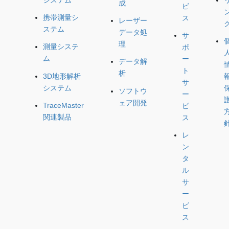
システム
成
ビ
携帯測量シ
ス
レーザー
ステム
データ処
サ
理
測量システ
ポ
ム
ー
データ解
ト
析
3D地形解析
サ
システム
ソフトウ
ー
ェア開発
TraceMaster
ビ
関連製品
ス
レ
ン
タ
ル
サ
ー
ビ
ス