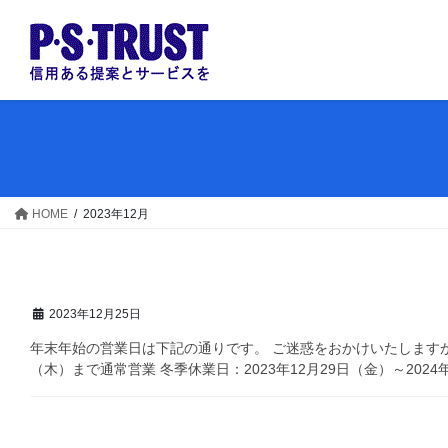
コ
ナ
ン
ビ
テ
ゲ
ン
ー
ツ
シ
へ
ョ
ス
ン
キ
に
ッ
移
HOME
2023年12月
プ
動
2023年12月25日
年末年始の営業日は下記の通りです。 ご迷惑をおかけいたしますが、
（木）まで通常営業 冬季休業日：2023年12月29日（金）～2024年1